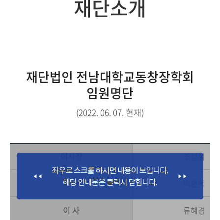
재단소개
재단법인 전남대학교동창장학회
임원명단
(2022. 06. 07. 현재)
이사장
조성희
이 사
박헌택
이 사
류혜경