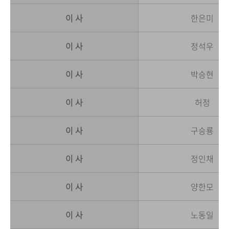
이 사
한은미
이 사
정석우
이 사
박승현
이 사
허정
이 사
구승룡
이 사
정인채
이 사
양한모
이 사
노동일